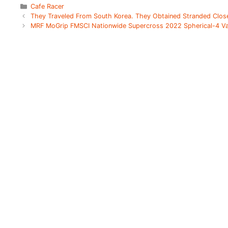
Categories
Cafe Racer
They Traveled From South Korea. They Obtained Stranded Close
MRF MoGrip FMSCI Nationwide Supercross 2022 Spherical-4 V