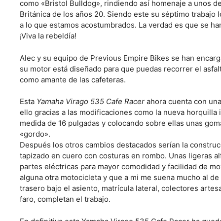
como «Bristol Bulldog», rindiendo así homenaje a unos de
Británica de los años 20. Siendo este su séptimo trabajo lo
a lo que estamos acostumbrados. La verdad es que se han 
¡Viva la rebeldía!
Alec y su equipo de Previous Empire Bikes se han encarg
su motor está diseñado para que puedas recorrer el asfalt
como amante de las cafeteras.
Esta
Yamaha Virago 535 Cafe Racer
ahora cuenta con una
ello gracias a las modificaciones como la nueva horquilla
medida de 16 pulgadas y colocando sobre ellas unas go
«gordo».
Después los otros cambios destacados serían la constru
tapizado en cuero con costuras en rombo. Unas ligeras alf
partes eléctricas para mayor comodidad y facilidad de mo
alguna otra motocicleta y que a mi me suena mucho al de l
trasero bajo el asiento, matrícula lateral, colectores arte
faro, completan el trabajo.