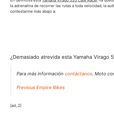
En definitiva esta
Yamaha Virago 535 Cafe Racer
ha queda
la adrenalina de recorrer las rutas a toda velocidad; la au
contestarme más abajo a:
¿Demasiado atrevida esta Yamaha Virago 
Para más información
contáctanos
. Moto con
Previous Empire Bikes
[ad_2]