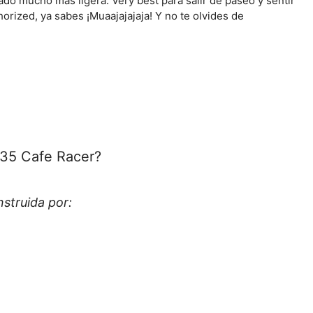
do mucho más ligera. Very best para salir de paseo y sentir
thorized, ya sabes ¡Muaajajajaja! Y no te olvides de
535 Cafe Racer?
struida por: