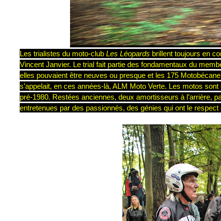
Les trialistes du moto-club
Les Léopards
brillent toujours en 
Vincent Janvier. Le trial fait partie des fondamentaux du mem
elles pouvaient être neuves ou presque et les 175 Motobécane d
s’appelait, en ces années-là, ALM Moto Verte. Les motos sont
pré-1980. Restées anciennes, deux amortisseurs à l’arrière, pa
entretenues par des passionnés, des génies qui ont le respect 