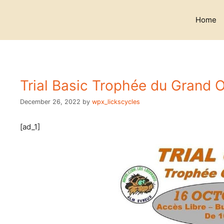
Skip
to
Home
content
Trial Basic Trophée du Grand O
December 26, 2022
by
wpx_lickscycles
[ad_1]