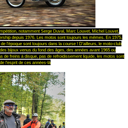
compétition, notamment Serge Duval, Marc Louvet, Michel Louvet,
bership depuis 1976. Les motos sont toujours les mêmes. En 1975,
e l’époque sont toujours dans la course ! D’ailleurs, le moto-club
 des bijoux venus du fond des âges, des années avant 1965 ou
s de freins à disque, pas de refroidissement liquide, les motos sont
de l’esprit de ces années-là