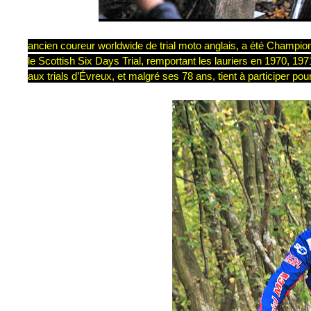
ancien coureur worldwide de trial moto anglais, a été Champio
le Scottish Six Days Trial, remportant les lauriers en 1970, 1
aux trials d’Évreux, et malgré ses 78 ans, tient à participer pour