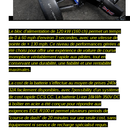
Le bloc d’alimentation de 120 kW (160 ch) permet un temps
de 0 à 60 mph d’environ 3 secondes, avec une vitesse de
pointe de + 130 mph. Ce niveau de performances gérées a
été choisi pour offrir une expérience de voiture de course
monoplace véritablement rapide aux pilotes, tout en
conservant une durabilité, une fiabilité et une rentabilité
maximales.
La cost de la batterie s’effectue au moyen de prises 240v
32A facilement disponibles, avec l’possibility d’un système
de cost rapide CCS CC. La batterie Li-ion 18kWh 350V DC
à boîtier en acier a été conçue pour répondre aux
exigences ECE R100 et permet plusieurs periods de
“course de dash” de 20 minutes sur une seule cost, sans
équipement ni service de recharge spécialisé requis.