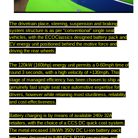
The drivetrain place, steering, suspension and braking
system structure is as per “conventional” single seat
vehicles, with the ECOClassics designed battery pack and
EV energy unit positioned behind the motive force and
driving the rear wheels.
The 120kW (160bhp) energy unit permits a 0-60mph time of
round 3 seconds, with a high velocity of +130mph. This
stage of managed efficiency has been chosen to ship a
genuinely fast single seat race automotive expertise for
drivers, however while retaining most sturdiness, reliability
and cost-effectiveness.
Battery charging is by means of available 240v 32A
retailers, with the choice of a CCS DC quick cost system.
The metal encased 18kWh 350V DC Li-ion battery pack
has been designed to fulfill ECE R100 necessities and