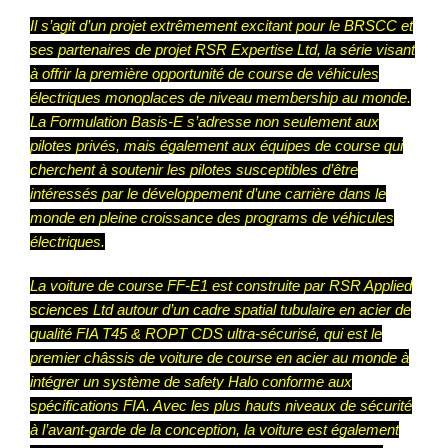
Il s’agit d’un projet extrêmement excitant pour le BRSCC et
ses partenaires de projet RSR Expertise Ltd, la série visant
à offrir la première opportunité de course de véhicules
électriques monoplaces de niveau membership au monde.
La Formulation Basis-E s’adresse non seulement aux
pilotes privés, mais également aux équipes de course qui
cherchent à soutenir les pilotes susceptibles d’être
intéressés par le développement d’une carrière dans le
monde en pleine croissance des programs de véhicules
électriques.
La voiture de course FF-E1 est construite par RSR Applied
sciences Ltd autour d’un cadre spatial tubulaire en acier de
qualité FIA T45 & ROPT CDS ultra-sécurisé, qui est le
premier châssis de voiture de course en acier au monde à
intégrer un système de safety Halo conforme aux
spécifications FIA. Avec les plus hauts niveaux de sécurité
à l’avant-garde de la conception, la voiture est également