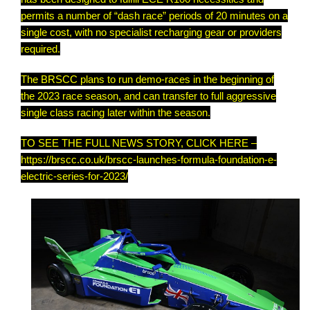
permits a number of “dash race” periods of 20 minutes on a
single cost, with no specialist recharging gear or providers
required.
The BRSCC plans to run demo-races in the beginning of
the 2023 race season, and can transfer to full aggressive
single class racing later within the season.
TO SEE THE FULL NEWS STORY, CLICK HERE –
https://brscc.co.uk/brscc-launches-formula-foundation-e-
electric-series-for-2023/